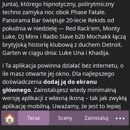
Junta), którego hipnotyczny, polirytmiczny
techno zamyka noc obok Phase Fatale.
Panorama Bar świętuje 20-lecie Rekids od
południa w niedzielę — Red Rack'em, Monty
Luke, DJ Minx i Radio Slave b2b Mochakk łączą
brytyjską historię klubową z duchem Detroit.
Garten w ciągu dnia: Luke Una i Khadija.
how to install this app on your phone
ℹ️
Ta aplikacja powinna działać bez internetu, o
ile masz otwarte jej okno. Dla najlepszego
doświadczenia
dodaj ją do ekranu
głównego
. Zainstalujesz wtedy minimalną
wersję aplikacji z własną ikoną – tak jak zwykłą
aplikację mobilną. Uważamy, że jest to lepiej
dostosowane do festiwalowego obciążenia
🏠
•••
Teraz
Sceny
Zainstaluj
Strona główna
O n
poznawczego i pomoże
oszczędzić baterię