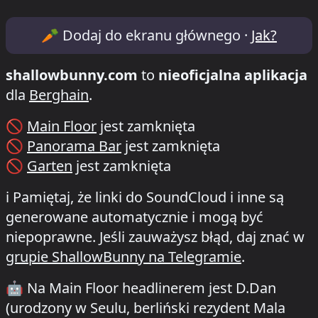
Lineup & Timetable for Klubnacht /Berg
🥕
Dodaj do ekranu głównego ·
Jak?
shallowbunny.com
to
nieoficjalna aplikacja
dla
Berghain
.
🚫
Main Floor
jest zamknięta
🚫
Panorama Bar
jest zamknięta
🚫
Garten
jest zamknięta
ℹ️
Pamiętaj, że linki do SoundCloud i inne są
generowane automatycznie i mogą być
niepoprawne. Jeśli zauważysz błąd, daj znać w
grupie ShallowBunny na Telegramie
.
🤖
Na Main Floor headlinerem jest D.Dan
(urodzony w Seulu, berliński rezydent Mala