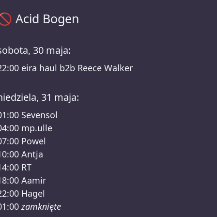
Acid Bogen harmonogram – Katernacht Lineup
🚫
Acid Bogen
sobota, 30 maja:
22:00
eira haul b2b Reece Walker
niedziela, 31 maja:
01:00
Sevensol
04:00
mp.ulle
07:00
Powel
10:00
Antja
14:00
RT
18:00
Aamir
22:00
Hagel
01:00
zamknięte