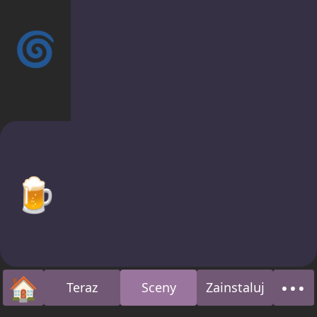
🌀
🍺
🏠
•••
Teraz
Sceny
Zainstaluj
Strona główna
O n