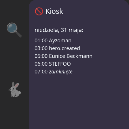
Kiosk harmonogram – Katernacht Lineup
🚫
Kiosk
🔍
niedziela, 31 maja:
01:00
Ayzoman
03:00
hero.created
05:00
Eunice Beckmann
06:00
STEFFOO
07:00
zamknięte
🐇