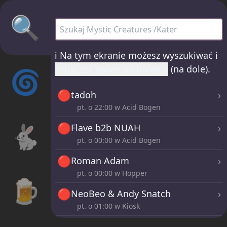
🔍
Mystic Creatures /Kater - wszystkie sety
ℹ️
Na tym ekranie możesz wyszukiwać i
zobaczyć swoje polubienia
(na dole).
🌀
🔴
›
tadoh
pt. o
22:00
w Acid Bogen
🐇
🔴
›
Flave b2b NUAH
pt. o
00:00
w Acid Bogen
🔴
›
Roman Adam
pt. o
00:00
w Hopper
🍺
🔴
›
NeoBeo & Andy Snatch
pt. o
01:00
w Kiosk
🔴
›
Sahra Bass