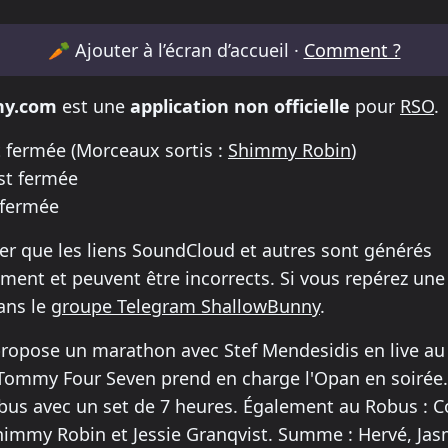
metable for XTRUDE x ANTEA /RSO
🥕
Ajouter à l’écran d’accueil ·
Comment ?
ny.com
est une
application non officielle
pour
RSO
.
 fermée
(Morceaux sortis :
Shimmy Robin
)
st fermée
 fermée
er que les liens SoundCloud et autres sont générés
ent et peuvent être incorrects. Si vous repérez une 
dans le
groupe Telegram ShallowBunny
.
opose un marathon avec Stef Mendesidis en live au 
 Tommy Four Seven prend en charge l'Opan en soirée.
obus avec un set de 7 heures. Également au Robus : 
himmy Robin et Jessie Granqvist. Summe : Hervé, Ja