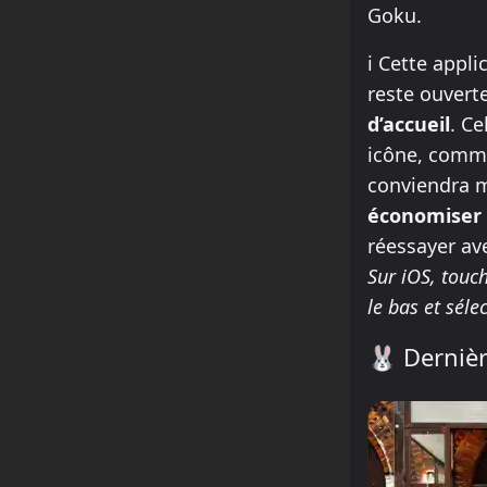
Goku.
how to insta
ℹ️
Cette applic
reste ouvert
d’accueil
. Ce
icône, comme
conviendra m
économiser 
réessayer av
Sur iOS, touch
le bas et sélec
🐰
Dernièr