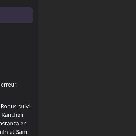
erreur,
Robus suivi
 Kancheli
Costanza en
smín et Sam