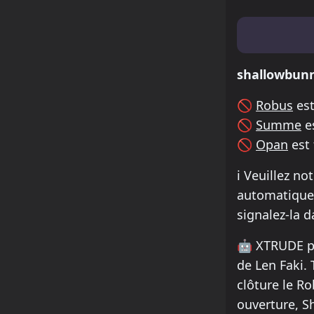
Lineup & Ti
shallowbun
🚫
Robus
est
🚫
Summe
e
🚫
Opan
est
ℹ️
Veuillez not
automatiquem
signalez-la 
🤖
XTRUDE pr
de Len Faki.
clôture le R
ouverture, S