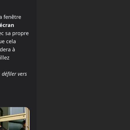
a fenêtre
 écran
ec sa propre
ue cela
idera à
illez
 défiler vers