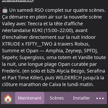
🤖
Un samedi RSO complet sur quatre scènes.
Ça démarre en plein air sur la nouvelle scène
Valley avec Teecra et la tête d'affiche
néerlandaise KI/KI (15:00–22:00), avant
d'enchaîner directement sur la nuit indoor
XTRUDE x FIFTY__TWO à travers Robus,
Summe et Opan — Amphia, Zeynep, SPFDJ,
Sepehr, Supergloss, oma totem et Vanille toute
la nuit, une longue plage Opan curatée par
Frederic. (en solo et b2b Alycia Bezgo, Serafina
et Part Time Killer), puis WILDERÍCH jusqu'à la
clôture marathon de Caiva le lundi matin.
how to install this app on your phone
ℹ️
Cette application fonctionne sans connexion
🏠
•••
Maintenant
Scènes
Installer
Accueil
À p
Internet tant que sa fenêtre reste ouverte.