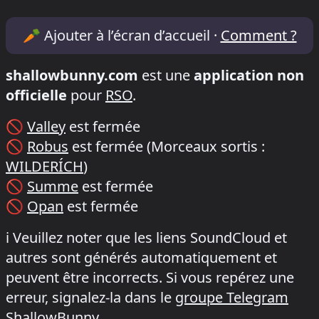
Lineup & Timetable for XTRUDE x FIFTY_
🥕
Ajouter à l’écran d’accueil ·
Comment ?
shallowbunny.com
est une
application non
officielle
pour
RSO
.
🚫
Valley
est fermée
🚫
Robus
est fermée
(Morceaux sortis :
WILDERÍCH
)
🚫
Summe
est fermée
🚫
Opan
est fermée
ℹ️
Veuillez noter que les liens SoundCloud et
autres sont générés automatiquement et
peuvent être incorrects. Si vous repérez une
erreur, signalez-la dans le
groupe Telegram
ShallowBunny
.