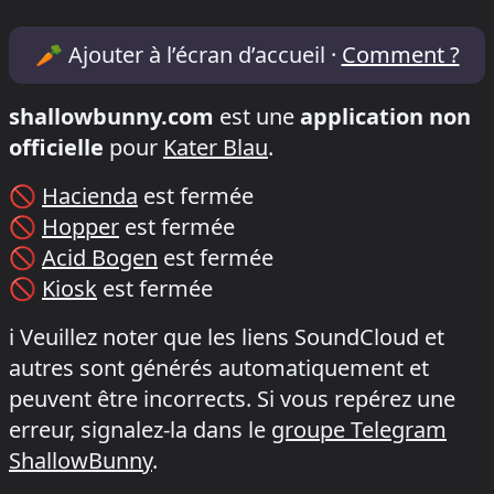
Lineup & Timetable for Mira presents: Ze
🥕
Ajouter à l’écran d’accueil ·
Comment ?
shallowbunny.com
est une
application non
officielle
pour
Kater Blau
.
🚫
Hacienda
est fermée
🚫
Hopper
est fermée
🚫
Acid Bogen
est fermée
🚫
Kiosk
est fermée
ℹ️
Veuillez noter que les liens SoundCloud et
autres sont générés automatiquement et
peuvent être incorrects. Si vous repérez une
erreur, signalez-la dans le
groupe Telegram
ShallowBunny
.