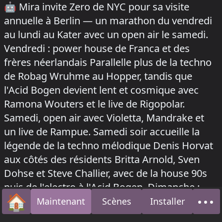
🤖
Mira invite Zero de NYC pour sa visite
annuelle à Berlin — un marathon du vendredi
au lundi au Kater avec un open air le samedi.
Vendredi : power house de Franca et des
frères néerlandais Parallelle plus de la techno
de Robag Wruhme au Hopper, tandis que
l'Acid Bogen devient lent et cosmique avec
Ramona Wouters et le live de Rigopolar.
Samedi, open air avec Violetta, Mandrake et
un live de Rampue. Samedi soir accueille la
légende de la techno mélodique Denis Horvat
aux côtés des résidents Britta Arnold, Sven
Dohse et Steve Challier, avec de la house 90s
puis de l'electro à l'Acid Bogen. Dimanche :
🏠
•••
Geju, Patrice Bäumel et Kotoe avant une
Maintenant
Scènes
Installer
Accueil
À p
clôture prolongée de Mimi Love b2b Mira. Prix