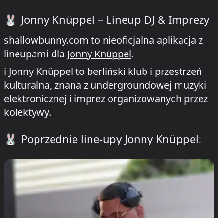
🐰
Jonny Knüppel – Lineup DJ & Imprezy
shallowbunny.com to nieoficjalna aplikacja z
lineupami dla
Jonny Knüppel
.
ℹ️ Jonny Knüppel to berliński klub i przestrzeń
kulturalna, znana z undergroundowej muzyki
elektronicznej i imprez organizowanych przez
kolektywy.
🐰
Poprzednie line-upy Jonny Knüppel: