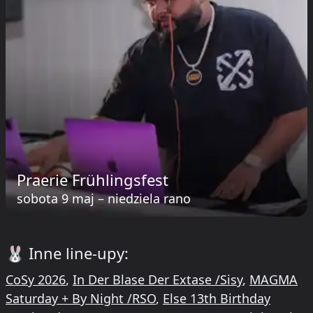
Praerie Frühlingsfest
sobota 9 maj
–
niedziela rano
🐰
Inne line-upy:
CoSy 2026
,
In Der Blase Der Extase /Sisy
,
MAGMA
Saturday + By Night /RSO
,
Else 13th Birthday